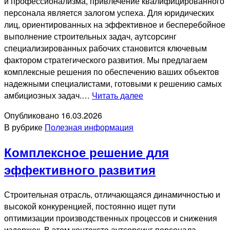
и профессионализма, привлечение квалифицированного
персонала является залогом успеха. Для юридических
лиц, ориентированных на эффективное и бесперебойное
выполнение строительных задач, аутсорсинг
специализированных рабочих становится ключевым
фактором стратегического развития. Мы предлагаем
комплексные решения по обеспечению ваших объектов
надежными специалистами, готовыми к решению самых
Спецстроители
амбициозных задач.…
Читать далее
для
Опубликовано
16.03.2026
вашего
В рубрике
Полезная информация
бизнеса:
расширяем
Комплексное решение для
границы
возможного
эффективного развития
Строительная отрасль, отличающаяся динамичностью и
высокой конкуренцией, постоянно ищет пути
оптимизации производственных процессов и снижения
издержек. В этом контексте аутсорсинг персонала