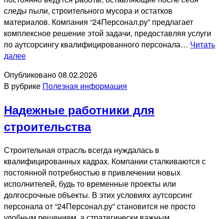
следы пыли, строительного мусора и остатков
материалов. Компания “24Персонал.ру” предлагает
комплексное решение этой задачи, предоставляя услуги
по аутсорсингу квалифицированного персонала…
Читать
Создавая
далее
чистоту
Опубликовано
08.02.2026
на
В рубрике
Полезная информация
строительных
площадках
Надежные работники для
строительства
Строительная отрасль всегда нуждалась в
квалифицированных кадрах. Компании сталкиваются с
постоянной потребностью в привлечении новых
исполнителей, будь то временные проекты или
долгосрочные объекты. В этих условиях аутсорсинг
персонала от “24Персонал.ру” становится не просто
удобным решением, а стратегически важным