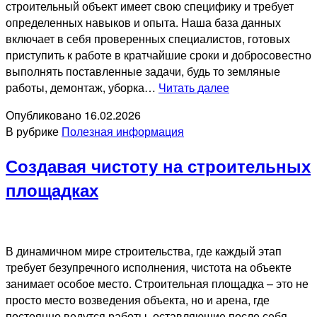
строительный объект имеет свою специфику и требует
определенных навыков и опыта. Наша база данных
включает в себя проверенных специалистов, готовых
приступить к работе в кратчайшие сроки и добросовестно
выполнять поставленные задачи, будь то земляные
Разнорабочие
работы, демонтаж, уборка…
Читать далее
для
Опубликовано
16.02.2026
строительства:
В рубрике
Полезная информация
Надежное
подспорье
Создавая чистоту на строительных
для
ваших
площадках
проектов
В динамичном мире строительства, где каждый этап
требует безупречного исполнения, чистота на объекте
занимает особое место. Строительная площадка – это не
просто место возведения объекта, но и арена, где
постоянно ведутся работы, оставляющие после себя